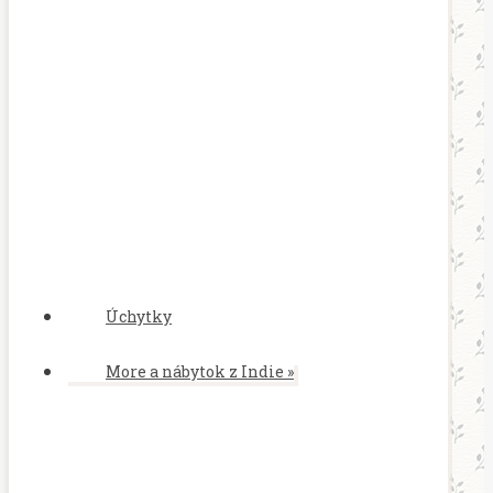
Úchytky
More a nábytok z Indie
»