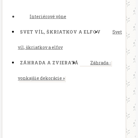
Interiérové vône
SVET VÍL, ŠKRIATKOV A ELFOV
Svet
víl, škriatkov a elfov
ZÁHRADA A ZVIERATÁ
Záhrada -
vonkajšie dekorácie
»