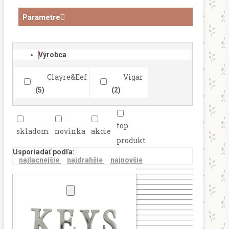
Parametre
Výrobca
Clayre&Eef
Vigar
(5)
(2)
top
skladom
novinka
akcie
produkt
Usporiadať podľa:
najlacnejšie
najdrahšie
najnovšie