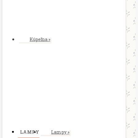
Kúpeľna
»
LAMPY
Lampy
»