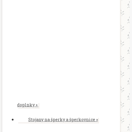
doplnky
»
Stojany na šperky a šperkovnice
»