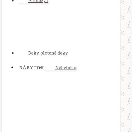
Prehozy
»
Deky, pletené deky
NÁBYTOK
Nábytok
»