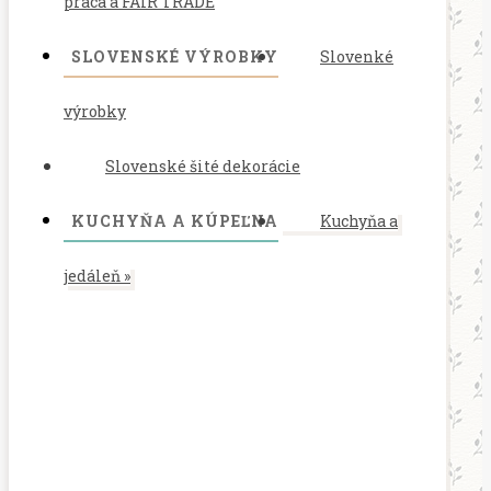
práca a FAIR TRADE
SLOVENSKÉ VÝROBKY
Slovenké
výrobky
Slovenské šité dekorácie
KUCHYŇA A KÚPEĽNA
Kuchyňa a
jedáleň
»