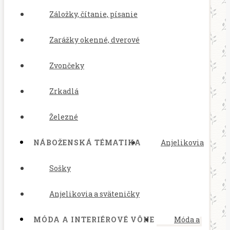
Záložky, čítanie, písanie
Zarážky okenné, dverové
Zvončeky
Zrkadlá
Železné
NÁBOŽENSKÁ TÉMATIKA
Anjelikovia
Sošky
Anjelikovia a sväteničky
MÓDA A INTERIÉROVÉ VÔNE
Móda a