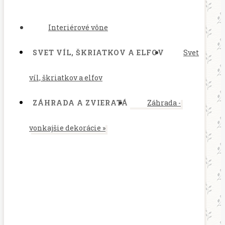
Interiérové vône
SVET VÍL, ŠKRIATKOV A ELFOV
Svet
víl, škriatkov a elfov
ZÁHRADA A ZVIERATÁ
Záhrada -
vonkajšie dekorácie
»