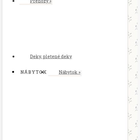
Prehozy
»
Deky, pletené deky
NÁBYTOK
Nábytok
»