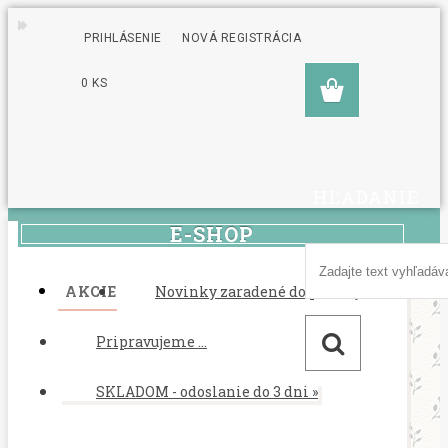
PRIHLÁSENIE
NOVÁ REGISTRÁCIA
0 KS
HĽADANIE
E-SHOP
AKCIE
Novinky zaradené do ponuky
Pripravujeme ...
SKLADOM - odoslanie do 3 dni
»