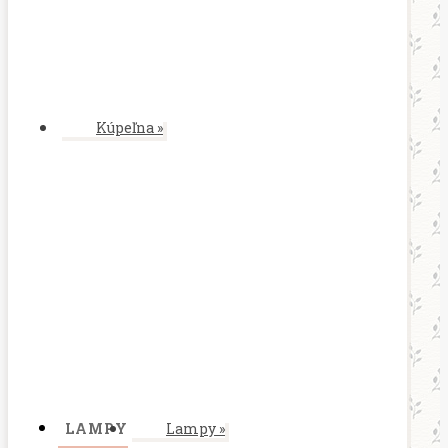
Kúpeľna
»
LAMPY
Lampy
»