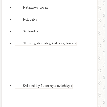
Ratanový tovar
Rohožky
Srdiečka
Stojany, skrinky, kufriky, boxy
»
Svietniky, lucerny a sviečky
»