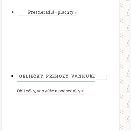
Prestieradlá - plachty
»
OBLIEČKY, PREHOZY, VANKÚŠE
Obliečky, vankúše a podsedáky
»