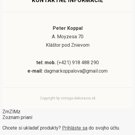
KONTAKTNÉ INFORMÁCIE
Peter Koppal
A. Moyzesa 70
Kláštor pod Znievom
tel: mob.
(+421) 918 488 290
e-mail:
dagmar.koppalova@gmail.com
Copyright by vintage-dekoracie.sk
ZmZlMz
Zoznam prianí
Chcete si ukladať produkty?
Prihláste sa
do svojho účtu.