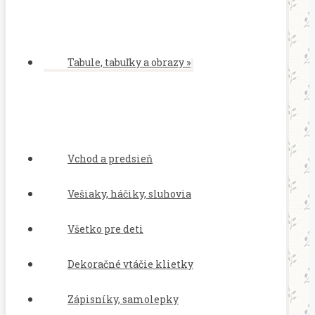
Tabule, tabuľky a obrazy
»
Vchod a predsieň
Vešiaky, háčiky, sluhovia
Všetko pre deti
Dekoračné vtáčie klietky
Zápisníky, samolepky