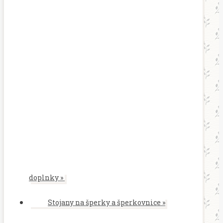
doplnky
»
Stojany na šperky a šperkovnice
»