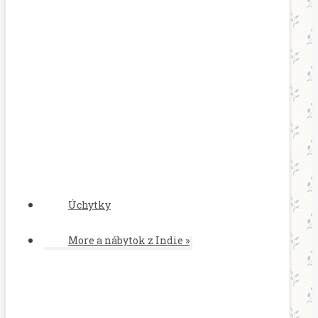
Úchytky
More a nábytok z Indie
»