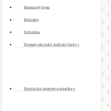
Ratanový tovar
Rohožky
Srdiečka
Stojany, skrinky, kufriky, boxy
»
Svietniky, lucerny a sviečky
»