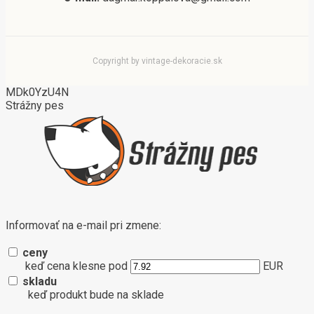
Copyright by vintage-dekoracie.sk
MDk0YzU4N
Strážny pes
Informovať na e-mail pri zmene:
ceny
keď cena klesne pod
EUR
skladu
keď produkt bude na sklade