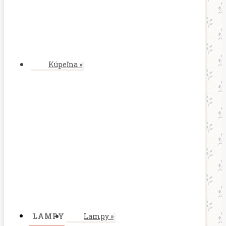
Kúpeľna
»
LAMPY
Lampy
»