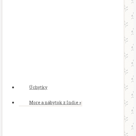
Úchytky
More a nábytok z Indie
»