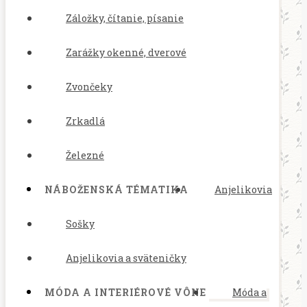
Záložky, čítanie, písanie
Zarážky okenné, dverové
Zvončeky
Zrkadlá
Železné
NÁBOŽENSKÁ TÉMATIKA
Anjelikovia
Sošky
Anjelikovia a sväteničky
MÓDA A INTERIÉROVÉ VÔNE
Móda a