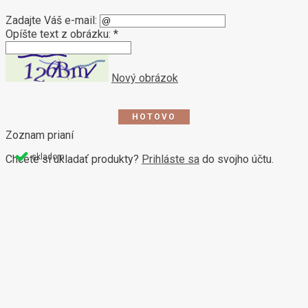
Zadajte Váš e-mail:
Opíšte text z obrázku: *
Nový obrázok
Zoznam prianí
skladom
Chcete si ukladať produkty?
Prihláste sa
do svojho účtu.