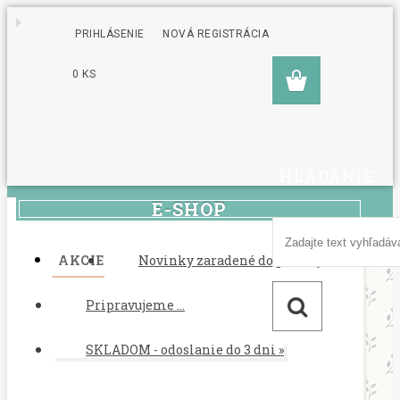
PRIHLÁSENIE
NOVÁ REGISTRÁCIA
0 KS
HĽADANIE
E-SHOP
AKCIE
Novinky zaradené do ponuky
Pripravujeme ...
SKLADOM - odoslanie do 3 dni
»