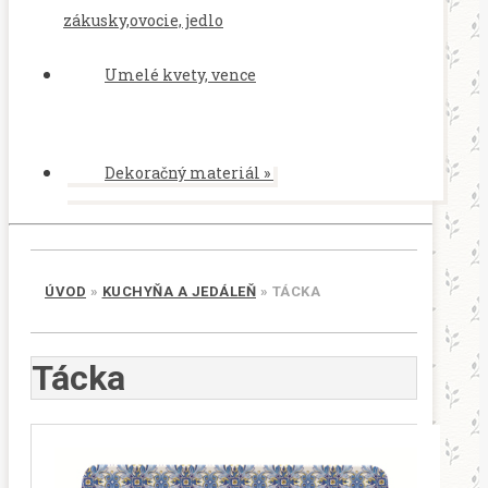
zákusky,ovocie, jedlo
Umelé kvety, vence
Dekoračný materiál
»
ÚVOD
»
KUCHYŇA A JEDÁLEŇ
»
TÁCKA
Tácka