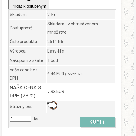
Pridať k obľúbeným
2 ks
Skladom:
Skladom - v obmedzenom
Dostupnosť:
množstve
Číslo produktu:
2511 N6
Výrobca:
Easy-life
Nákupom získate
1 bod
naša cena bez
6,44 EUR
(156,22 CZK)
DPH :
NAŠA CENA S
7,92 EUR
DPH (23 %):
Strážny pes:
ks