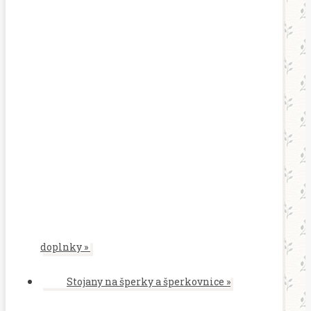
doplnky
»
Stojany na šperky a šperkovnice
»