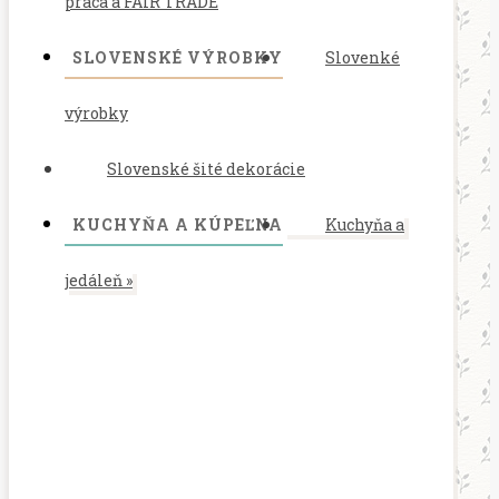
práca a FAIR TRADE
SLOVENSKÉ VÝROBKY
Slovenké
výrobky
Slovenské šité dekorácie
KUCHYŇA A KÚPEĽNA
Kuchyňa a
jedáleň
»