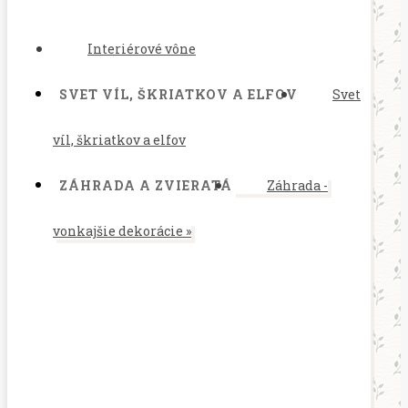
Interiérové vône
SVET VÍL, ŠKRIATKOV A ELFOV
Svet
víl, škriatkov a elfov
ZÁHRADA A ZVIERATÁ
Záhrada -
vonkajšie dekorácie
»