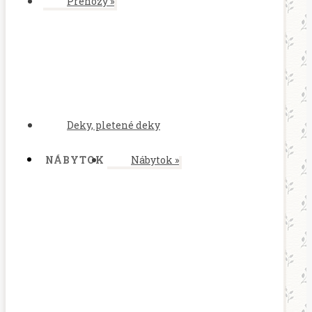
Prehozy
»
Deky, pletené deky
NÁBYTOK
Nábytok
»