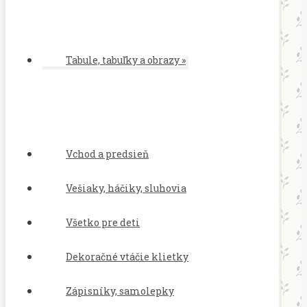
Tabule, tabuľky a obrazy
»
Vchod a predsieň
Vešiaky, háčiky, sluhovia
Všetko pre deti
Dekoračné vtáčie klietky
Zápisníky, samolepky