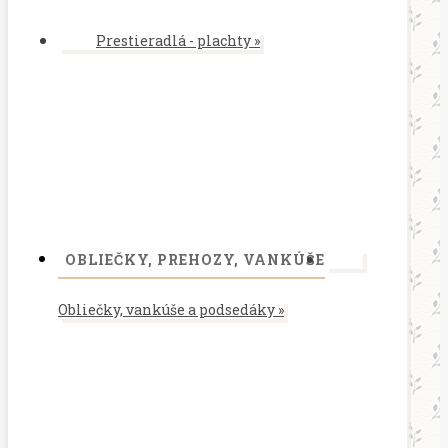
Prestieradlá - plachty
»
OBLIEČKY, PREHOZY, VANKÚŠE
Obliečky, vankúše a podsedáky
»