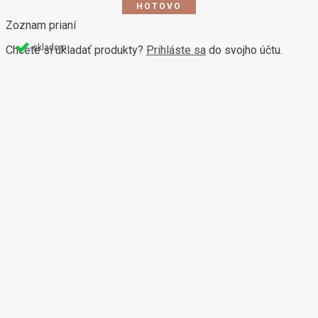
Zoznam prianí
skladom
Chcete si ukladať produkty?
Prihláste sa
do svojho účtu.