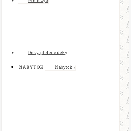
Prehozy
»
Deky, pletené deky
NÁBYTOK
Nábytok
»