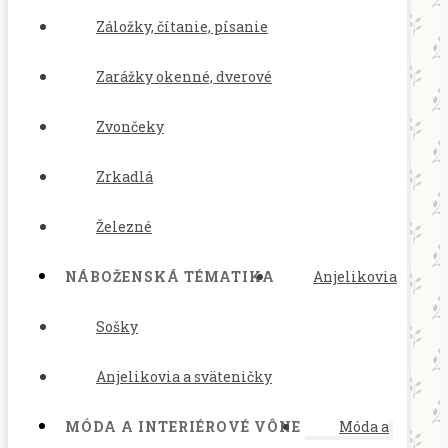
Záložky, čítanie, písanie
Zarážky okenné, dverové
Zvončeky
Zrkadlá
Železné
NÁBOŽENSKÁ TÉMATIKA
Anjelikovia
Sošky
Anjelikovia a sväteničky
MÓDA A INTERIÉROVÉ VÔNE
Móda a