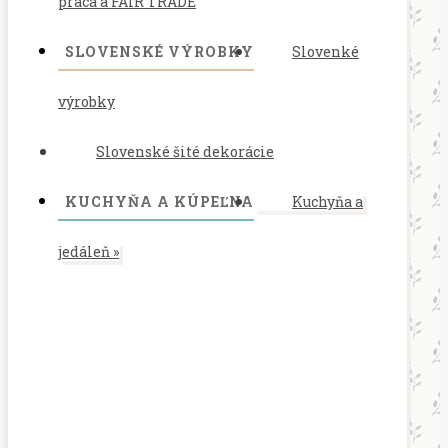
práca a FAIR TRADE
SLOVENSKÉ VÝROBKY
Slovenké
výrobky
Slovenské šité dekorácie
KUCHYŇA A KÚPEĽNA
Kuchyňa a
jedáleň
»