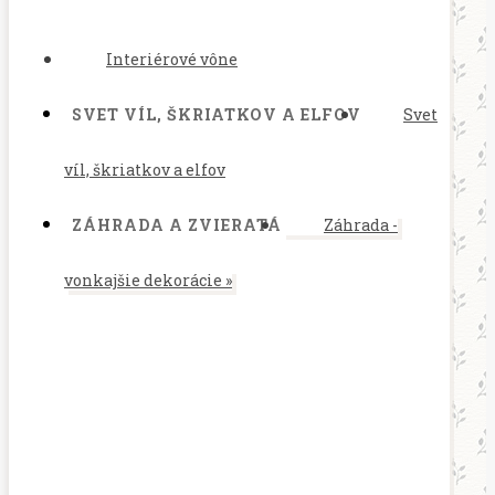
Interiérové vône
SVET VÍL, ŠKRIATKOV A ELFOV
Svet
víl, škriatkov a elfov
ZÁHRADA A ZVIERATÁ
Záhrada -
vonkajšie dekorácie
»