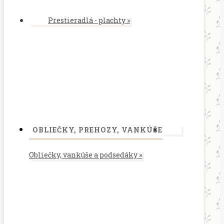
Prestieradlá - plachty
»
OBLIEČKY, PREHOZY, VANKÚŠE
Obliečky, vankúše a podsedáky
»