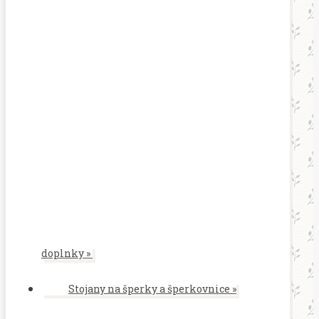
doplnky
»
Stojany na šperky a šperkovnice
»