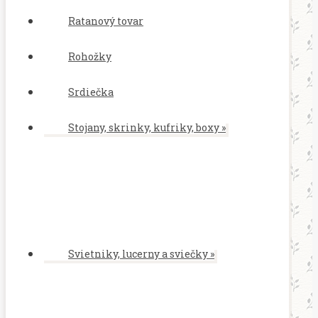
Ratanový tovar
Rohožky
Srdiečka
Stojany, skrinky, kufriky, boxy
»
Svietniky, lucerny a sviečky
»