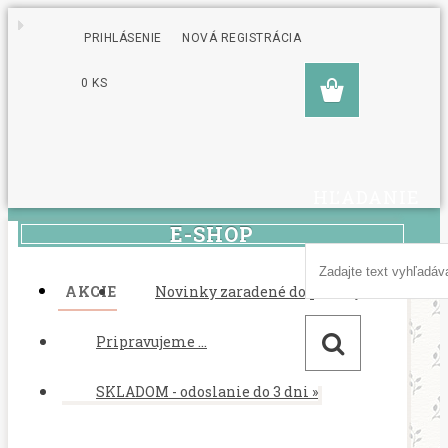
PRIHLÁSENIE
NOVÁ REGISTRÁCIA
0 KS
HĽADANIE
E-SHOP
AKCIE
Novinky zaradené do ponuky
Pripravujeme ...
SKLADOM - odoslanie do 3 dni
»