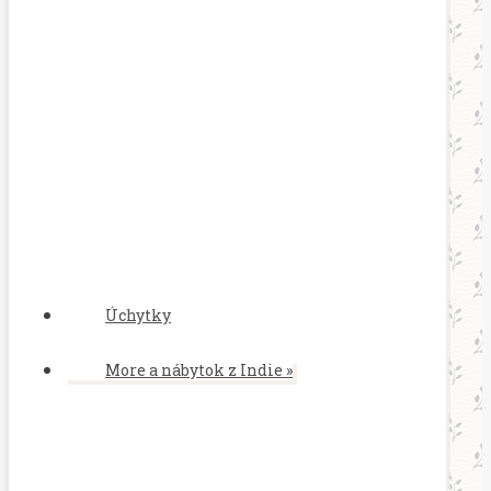
Úchytky
More a nábytok z Indie
»