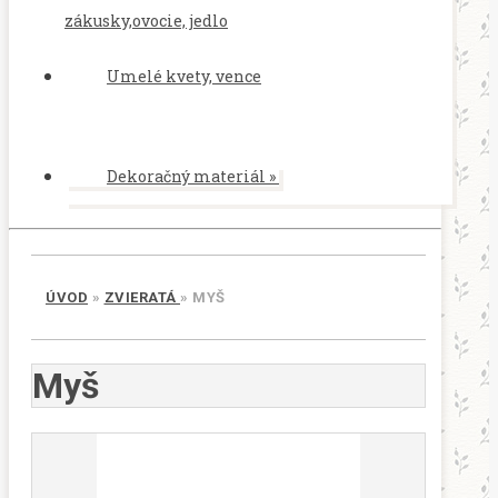
zákusky,ovocie, jedlo
Umelé kvety, vence
Dekoračný materiál
»
ÚVOD
»
ZVIERATÁ
»
MYŠ
Myš