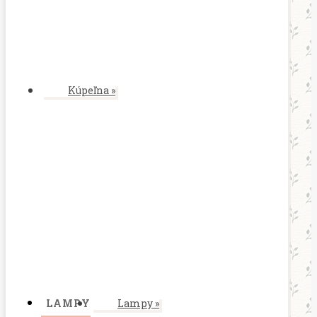
Kúpeľna
»
LAMPY
Lampy
»