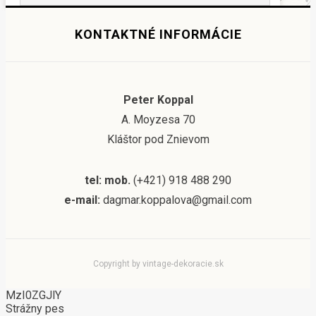
KONTAKTNÉ INFORMÁCIE
Peter Koppal
A. Moyzesa 70
Kláštor pod Znievom
tel: mob.
(+421) 918 488 290
e-mail:
dagmar.koppalova@gmail.com
Copyright by vintage-dekoracie.sk
MzI0ZGJlY
Strážny pes