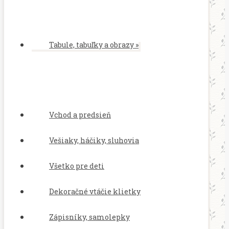
Tabule, tabuľky a obrazy
»
Vchod a predsieň
Vešiaky, háčiky, sluhovia
Všetko pre deti
Dekoračné vtáčie klietky
Zápisníky, samolepky