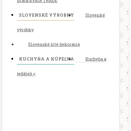
práca a FAIR TRADE
SLOVENSKÉ VÝROBKY
Slovenké
výrobky
Slovenské šité dekorácie
KUCHYŇA A KÚPEĽNA
Kuchyňa a
jedáleň
»