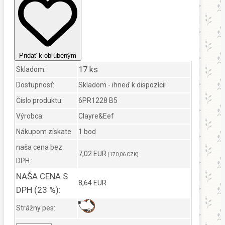
Pridať k obľúbeným
17 ks
Skladom:
Dostupnosť:
Skladom - ihneď k dispozícii
Číslo produktu:
6PR1228 B5
Výrobca:
Clayre&Eef
Nákupom získate
1 bod
naša cena bez
7,02 EUR
(170,06 CZK)
DPH :
NAŠA CENA S
8,64 EUR
DPH (23 %):
Strážny pes: