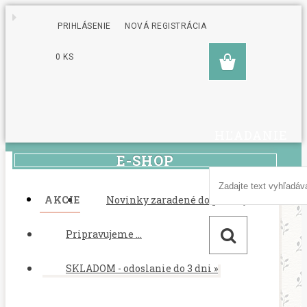
PRIHLÁSENIE
NOVÁ REGISTRÁCIA
0 KS
HĽADANIE
E-SHOP
AKCIE
Novinky zaradené do ponuky
Pripravujeme ...
SKLADOM - odoslanie do 3 dni
»