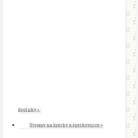
doplnky
»
Stojany na šperky a šperkovnice
»