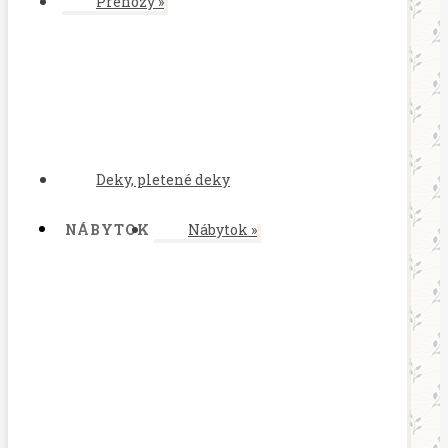
Prehozy
»
Deky, pletené deky
NÁBYTOK
Nábytok
»