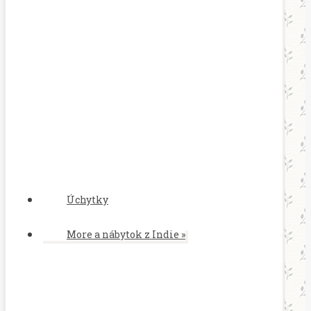
Úchytky
More a nábytok z Indie
»