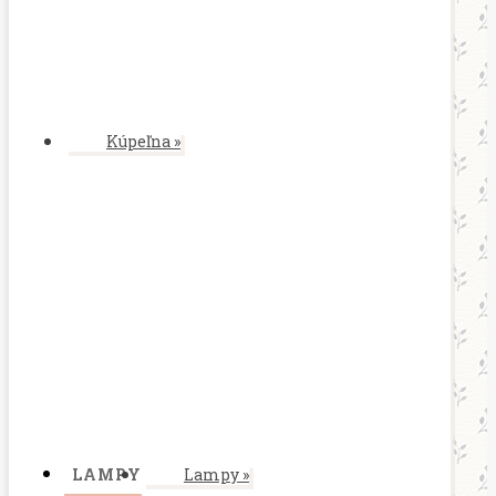
Kúpeľna
»
LAMPY
Lampy
»