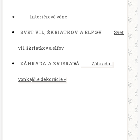
Interiérové vône
SVET VÍL, ŠKRIATKOV A ELFOV
Svet
víl, škriatkov a elfov
ZÁHRADA A ZVIERATÁ
Záhrada -
vonkajšie dekorácie
»