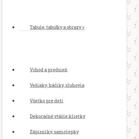
Tabule, tabuľky a obrazy
»
Vchod a predsieň
Vešiaky, háčiky, sluhovia
Všetko pre deti
Dekoračné vtáčie klietky
Zápisníky, samolepky