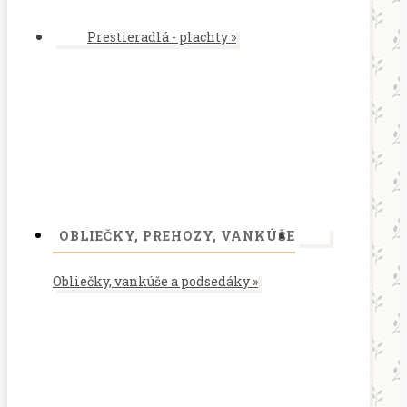
Prestieradlá - plachty
»
OBLIEČKY, PREHOZY, VANKÚŠE
Obliečky, vankúše a podsedáky
»