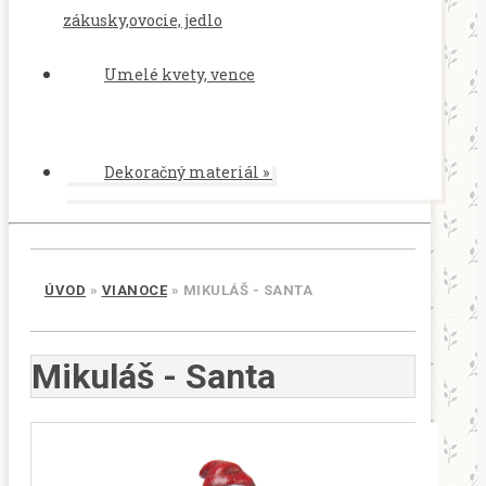
zákusky,ovocie, jedlo
Umelé kvety, vence
Dekoračný materiál
»
ÚVOD
»
VIANOCE
»
MIKULÁŠ - SANTA
Mikuláš - Santa