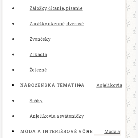
Záložky, čítanie, písanie
Zarážky okenné, dverové
Zvončeky
Zrkadlá
Železné
NÁBOŽENSKÁ TÉMATIKA
Anjelikovia
Sošky
Anjelikovia a sväteničky
MÓDA A INTERIÉROVÉ VÔNE
Móda a