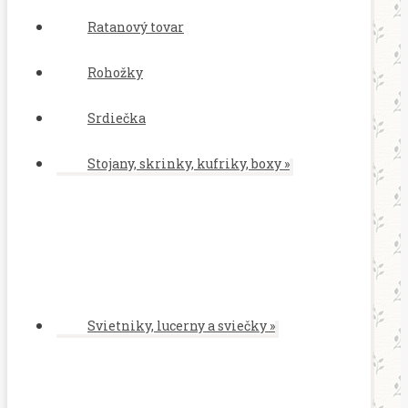
Ratanový tovar
Rohožky
Srdiečka
Stojany, skrinky, kufriky, boxy
»
Svietniky, lucerny a sviečky
»