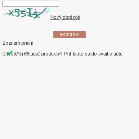
Nový obrázok
Zoznam prianí
skladom
Chcete si ukladať produkty?
Prihláste sa
do svojho účtu.