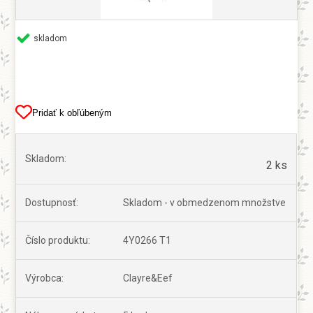
skladom
Pridať k obľúbeným
Skladom:
2 ks
Dostupnosť:
Skladom - v obmedzenom množstve
Číslo produktu:
4Y0266 T1
Výrobca:
Clayre&Eef