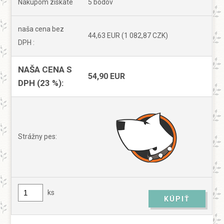
Nákupom získate
5 bodov
naša cena bez
44,63 EUR
(1 082,87 CZK)
DPH :
NAŠA CENA S
54,90 EUR
DPH (23 %):
Strážny pes:
ks