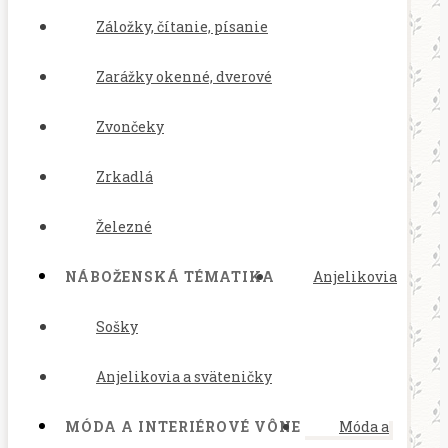
Záložky, čítanie, písanie
Zarážky okenné, dverové
Zvončeky
Zrkadlá
Železné
NÁBOŽENSKÁ TÉMATIKA
Anjelikovia
Sošky
Anjelikovia a sväteničky
MÓDA A INTERIÉROVÉ VÔNE
Móda a