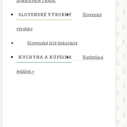
práca a FAIR TRADE
SLOVENSKÉ VÝROBKY
Slovenké
výrobky
Slovenské šité dekorácie
KUCHYŇA A KÚPEĽNA
Kuchyňa a
jedáleň
»