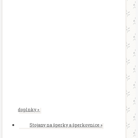
doplnky
»
Stojany na šperky a šperkovnice
»