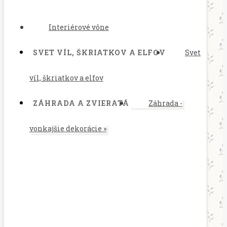
Interiérové vône
SVET VÍL, ŠKRIATKOV A ELFOV
Svet
víl, škriatkov a elfov
ZÁHRADA A ZVIERATÁ
Záhrada -
vonkajšie dekorácie
»