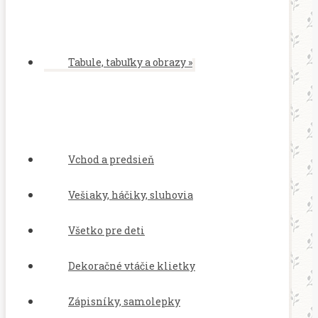
Tabule, tabuľky a obrazy
»
Vchod a predsieň
Vešiaky, háčiky, sluhovia
Všetko pre deti
Dekoračné vtáčie klietky
Zápisníky, samolepky