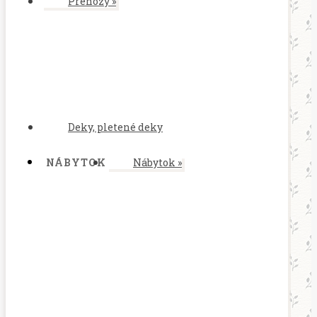
Prehozy
»
Deky, pletené deky
NÁBYTOK
Nábytok
»