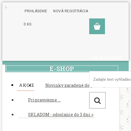
PRIHLÁSENIE
NOVÁ REGISTRÁCIA
0 KS
HĽADANIE
E-SHOP
AKCIE
Novinky zaradené do ponuky
Pripravujeme ...
SKLADOM - odoslanie do 3 dni
»