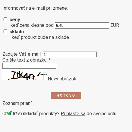
Informovať na e-mail pri zmene:
ceny
keď cena klesne pod
EUR
skladu
keď produkt bude na sklade
Zadajte Váš e-mail:
Opíšte text z obrázku: *
Nový obrázok
Zoznam prianí
skladom
Chcete si ukladať produkty?
Prihláste sa
do svojho účtu.