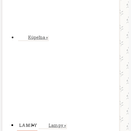
Kúpeľna
»
LAMPY
Lampy
»