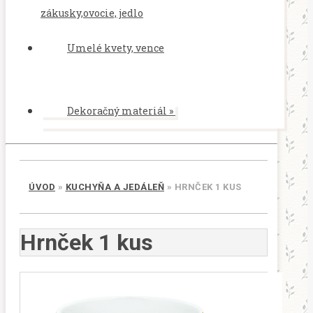
zákusky,ovocie, jedlo
Umelé kvety, vence
Dekoračný materiál
»
ÚVOD
»
KUCHYŇA A JEDÁLEŇ
»
HRNČEK 1 KUS
Hrnček 1 kus