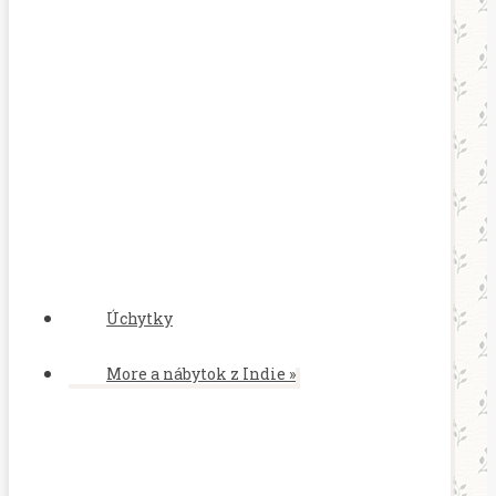
Úchytky
More a nábytok z Indie
»