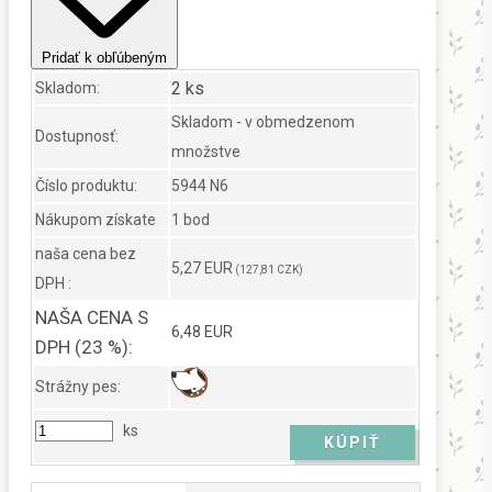
Pridať k obľúbeným
2 ks
Skladom:
Skladom - v obmedzenom
Dostupnosť:
množstve
Číslo produktu:
5944 N6
Nákupom získate
1 bod
naša cena bez
5,27 EUR
(127,81 CZK)
DPH :
NAŠA CENA S
6,48 EUR
DPH (23 %):
Strážny pes:
ks