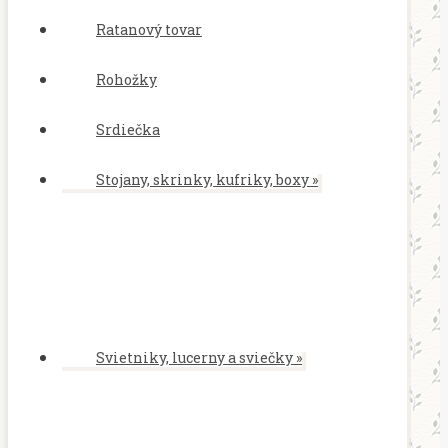
Ratanový tovar
Rohožky
Srdiečka
Stojany, skrinky, kufriky, boxy
»
Svietniky, lucerny a sviečky
»