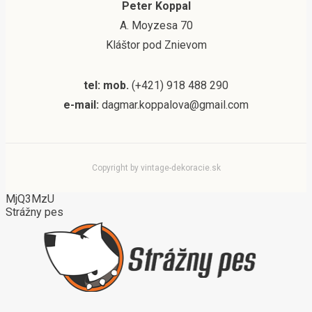
Peter Koppal
A. Moyzesa 70
Kláštor pod Znievom
tel: mob.
(+421) 918 488 290
e-mail:
dagmar.koppalova@gmail.com
Copyright by vintage-dekoracie.sk
MjQ3MzU
Strážny pes