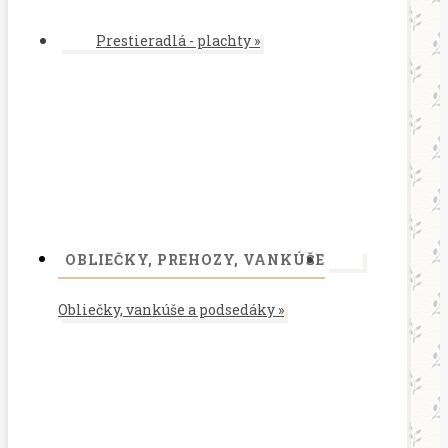
Prestieradlá - plachty
»
OBLIEČKY, PREHOZY, VANKÚŠE
Obliečky, vankúše a podsedáky
»